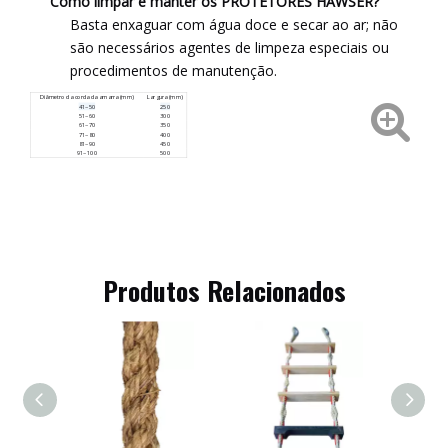
Como limpar e manter os PROTETORES HAWSER?
Basta enxaguar com água doce e secar ao ar; não
são necessários agentes de limpeza especiais ou
procedimentos de manutenção.
Diâmetro da corda da amarra (mm)
Largura (mm)
41~50
250
51~60
300
61~70
350
71~80
400
81~90
450
91~100
500
Produtos Relacionados