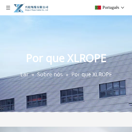
Português
Por que XLROPE
Lar
»
Sobre nós
»
Por que XLROPE