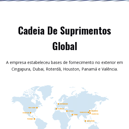
Cadeia De Suprimentos
Global
A empresa estabeleceu bases de fornecimento no exterior em
Cingapura, Dubai, Roterdã, Houston, Panamá e Valência.