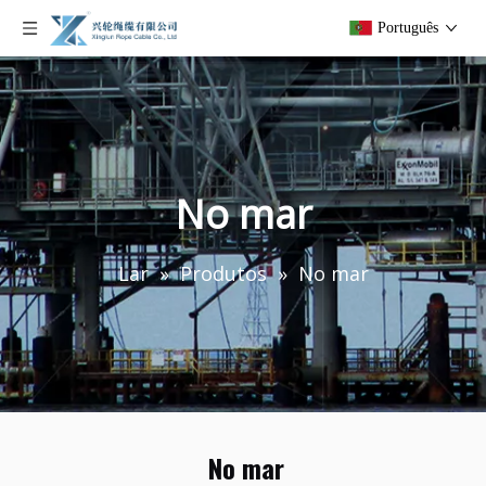
Português
No mar
Lar
»
Produtos
»
No mar
No mar