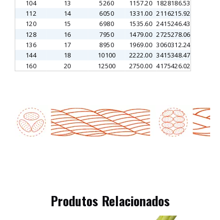
104
13
5260
1157.20
1828
186.53
112
14
6050
1331.00
2116
215.92
120
15
6980
1535.60
2415
246.43
128
16
7950
1479.00
2725
278.06
136
17
8950
1969.00
3060
312.24
144
18
10100
2222.00
3415
348.47
160
20
12500
2750.00
4175
426.02
Produtos Relacionados