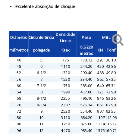
Excelente absorção de choque
Densidade
Diâmetro
Circunferência
Peso
MBL
Linear
KG/220
milímetros
polegada
Ktex
KN
Tonf
metros
40
5
776
170.72
295
30.10
48
6
1110
244.20
420
42.86
52
6-1/2
1320
290.40
488
49.80
56
7
1520
334.40
562
57.35
60
7-1/2
1750
385.00
640
65.31
64
8
1990
437.80
725
73.98
68
8-1/2
2255
496.10
816
83.26
70
8-3/4
2387
525.14
861
87.90
72
9
2520
554.40
907
92.55
80
10
3110
684.20
1107
112.96
88
11
3750
825.00
1334
136.12
96
12
4470
983.40
1575
160.71