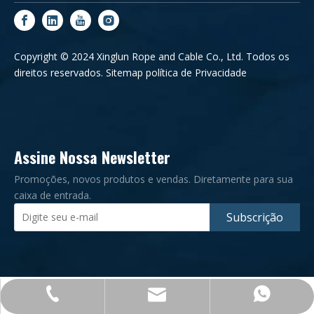
Copyright © 2024 Xinglun Rope and Cable Co., Ltd. Todos os
direitos reservados.
Sitemap
política de Privacidade
Assine Nossa Newsletter
Promoções, novos produtos e vendas. Diretamente para sua
caixa de entrada.
Subscrição
+86-0532-83182276
admin@xlrope.com
+86-15965581902