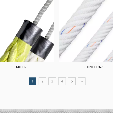
SEAKEER
CHNFLEX-6
1
2
3
4
5
»