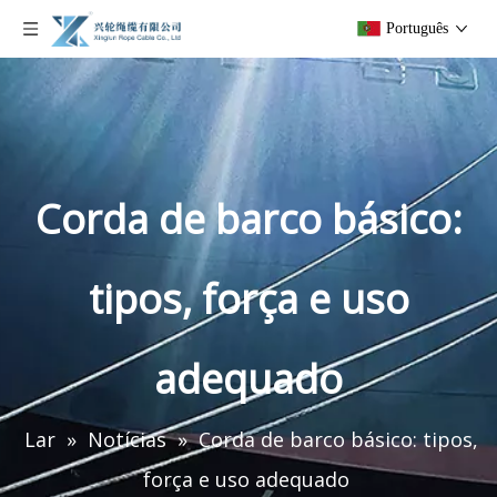
Português
Corda de barco básico:
tipos, força e uso
adequado
Lar
»
Notícias
»
Corda de barco básico: tipos,
força e uso adequado