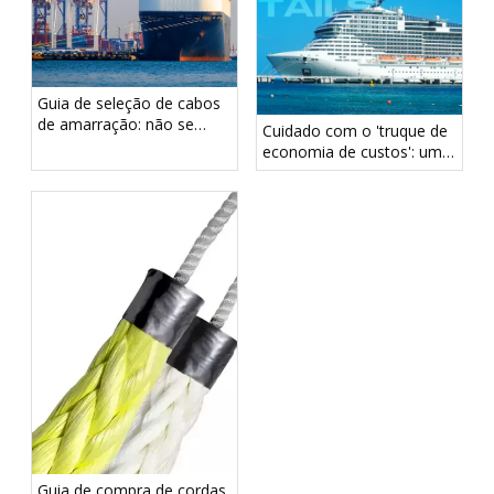
Guia de seleção de cabos
de amarração: não se
Cuidado com o 'truque de
deixe enganar pelo
economia de custos': uma
diâmetro - foco no LDBF
cauda de amarração mais
fraca pode criar riscos
ocultos à segurança
Guia de compra de cordas