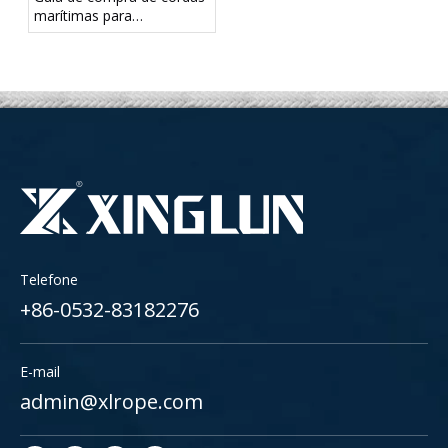
marítimas para
embarcações comerciais,
barcos de trabalho e
barcos recreativos
Telefone
+86-0532-83182276
E-mail
admin@xlrope.com