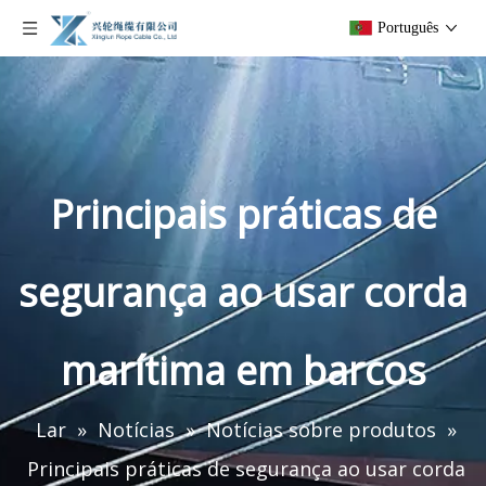
Português
Principais práticas de
segurança ao usar corda
marítima em barcos
Lar
»
Notícias
»
Notícias sobre produtos
»
Principais práticas de segurança ao usar corda