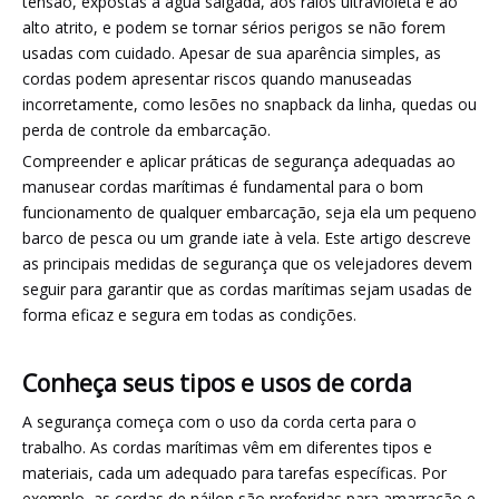
tensão, expostas à água salgada, aos raios ultravioleta e ao
alto atrito, e podem se tornar sérios perigos se não forem
usadas com cuidado. Apesar de sua aparência simples, as
cordas podem apresentar riscos quando manuseadas
incorretamente, como lesões no snapback da linha, quedas ou
perda de controle da embarcação.
Compreender e aplicar práticas de segurança adequadas ao
manusear cordas marítimas é fundamental para o bom
funcionamento de qualquer embarcação, seja ela um pequeno
barco de pesca ou um grande iate à vela. Este artigo descreve
as principais medidas de segurança que os velejadores devem
seguir para garantir que as cordas marítimas sejam usadas de
forma eficaz e segura em todas as condições.
Conheça seus tipos e usos de corda
A segurança começa com o uso da corda certa para o
trabalho. As cordas marítimas vêm em diferentes tipos e
materiais, cada um adequado para tarefas específicas. Por
exemplo, as cordas de náilon são preferidas para amarração e