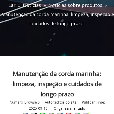
Lar
»
Notícias
»
Notícias sobre produtos
»
Manutenção da corda marinha: limpeza, inspeção e
cuidados de longo prazo
Manutenção da corda marinha:
limpeza, inspeção e cuidados de
longo prazo
Número Browse:
0
Autor:editor do site Publicar Time:
2025-09-16 Origem:
alimentado