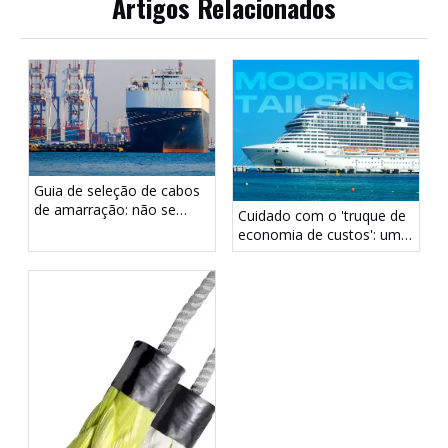
Artigos Relacionados
Guia de seleção de cabos
de amarração: não se
Cuidado com o 'truque de
deixe enganar pelo
economia de custos': uma
diâmetro - foco no LDBF
cauda de amarração mais
fraca pode criar riscos
ocultos à segurança