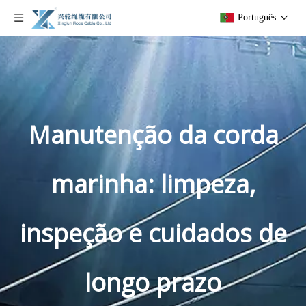
Português
Manutenção da corda
marinha: limpeza,
inspeção e cuidados de
longo prazo