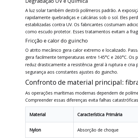
Degradação UV e Química
A luz solar também destrói polímeros padrão. A exposiçã
rapidamente quebradiças e calcárias sob o sol. Eles per
estabilizadas contra UV. Os fabricantes costumam adicio
como escudo protetor. Esses tratamentos evitam a fragi
Fricção e calor do guincho
O atrito mecânico gera calor extremo e localizado. Passa
gera facilmente temperaturas entre 145°C e 260°C. Os p
reduz drasticamente a resistência geral à ruptura e cri
segurança aos constantes ajustes do guincho.
Confronto de material principal: fibr
As operações marítimas modernas dependem de polímeros
Compreender essas diferenças evita falhas catastrófica
Material
Característica Primária
Nylon
Absorção de choque