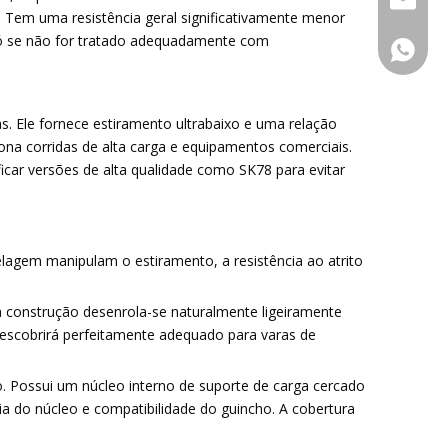
. Tem uma resistência geral significativamente menor
pó se não for tratado adequadamente com
+86-15
. Ele fornece estiramento ultrabaixo e uma relação
na corridas de alta carga e equipamentos comerciais.
ficar versões de alta qualidade como SK78 para evitar
elagem manipulam o estiramento, a resistência ao atrito
sta construção desenrola-se naturalmente ligeiramente
descobrirá perfeitamente adequado para varas de
Possui um núcleo interno de suporte de carga cercado
ia do núcleo e compatibilidade do guincho. A cobertura