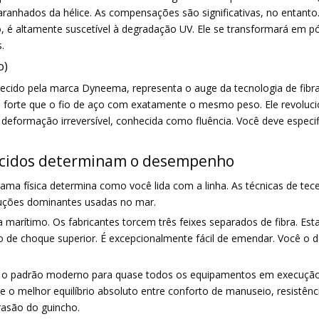
aranhados da hélice. As compensações são significativas, no entanto
, é altamente suscetível à degradação UV. Ele se transformará em 
.
o)
cido pela marca Dyneema, representa o auge da tecnologia de fibras
 forte que o fio de aço com exatamente o mesmo peso. Ele revolucio
de deformação irreversível, conhecida como fluência. Você deve especi
tecidos determinam o desempenho
ama física determina como você lida com a linha. As técnicas de tec
ruções dominantes usadas no mar.
ga marítimo. Os fabricantes torcem três feixes separados de fibra. E
ão de choque superior. É excepcionalmente fácil de emendar. Você o 
 o padrão moderno para quase todos os equipamentos em execução. 
e o melhor equilíbrio absoluto entre conforto de manuseio, resistênc
rasão do guincho.