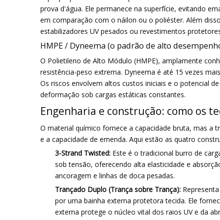
prova d'água. Ele permanece na superfície, evitando em
em comparação com o náilon ou o poliéster. Além disso
estabilizadores UV pesados ​​ou revestimentos protetores
HMPE / Dyneema (o padrão de alto desempenh
O Polietileno de Alto Módulo (HMPE), amplamente conhe
resistência-peso extrema. Dyneema é até 15 vezes mais
Os riscos envolvem altos custos iniciais e o potencial 
deformação sob cargas estáticas constantes.
Engenharia e construção: como os 
O material químico fornece a capacidade bruta, mas a tr
e a capacidade de emenda. Aqui estão as quatro const
3-Strand Twisted:
Este é o tradicional burro de car
sob tensão, oferecendo alta elasticidade e absorç
ancoragem e linhas de doca pesadas.
Trançado Duplo (Trança sobre Trança):
Representa
por uma bainha externa protetora tecida. Ele fornec
externa protege o núcleo vital dos raios UV e da ab