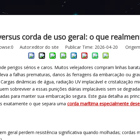
versus corda de uso geral: o que realme
owse:
0
Autor:editor do site Publicar Time: 2026-04-20 Origem
 perigos sérios e caros. Muitos velejadores compram linhas baratas 
leva a falhas prematuras, danos às ferragens da embarcação ou grav
Cargas dinâmicas de água, radiação UV implacável e cristalização mi
em sobreviver a essas punições diárias implacáveis ​​sem se degrad
lizadas para manter sua embarcação segura. Este guia detalha as prin
mos exatamente o que separa uma
corda marítima especialmente dese
em geral perdem resistência significativa quando molhadas; cordas m
).