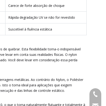
Carece de forte absorção de choque
Rápida degradação UV se não for revestido
Suscetível à fluência estática
de quebrar. Esta flexibilidade torna-o indispensável
e levar em conta suas realidades físicas. O nylon
hado. Você deve levar em consideração essa perda
ferragens metálicas. Ao contrário do Nylon, o Poliéster
 Isto o torna ideal para aplicações que exigem
xecução e das linhas de controle estático.
+86-053
1,0, o que o torna naturalmente flutuante e totalmente à
admin@x