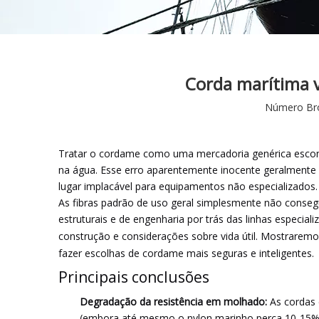
Corda marítima 
Número Br
Tratar o cordame como uma mercadoria genérica esconde
na água. Esse erro aparentemente inocente geralmente 
lugar implacável para equipamentos não especializados. 
As fibras padrão de uso geral simplesmente não consegu
estruturais e de engenharia por trás das linhas especia
construção e considerações sobre vida útil. Mostrare
fazer escolhas de cordame mais seguras e inteligentes.
Principais conclusões
Degradação da resistência em molhado:
As cordas 
(embora até mesmo o nylon marinho perca 10-15%