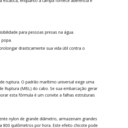
 estática, enquanto a tampa fornece aderência e
isibilidade para pessoas presas na água.
a popa.
rolongar drasticamente sua vida útil contra o
 de ruptura. O padrão marítimo universal exige uma
 de Ruptura (MBL) do cabo. Se sua embarcação gerar
rar esta fórmula é um convite a falhas estruturais
lmente nylon de grande diâmetro, armazenam grandes
a 800 quilômetros por hora. Este efeito chicote pode