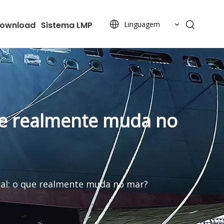
ownload
Sistema LMP
Linguagem
ue realmente muda no
ral: o que realmente muda no mar?