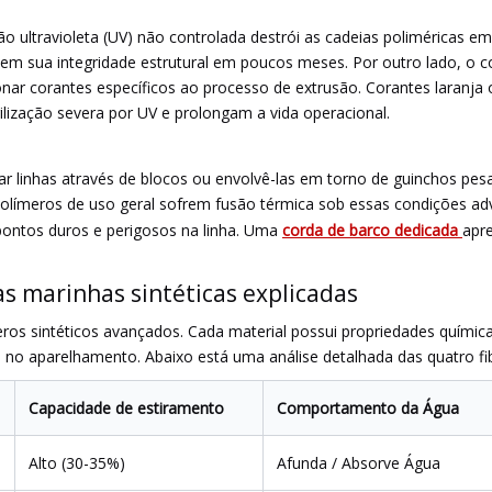
o ultravioleta (UV) não controlada destrói as cadeias poliméricas em 
dem sua integridade estrutural em poucos meses. Por outro lado, o co
nar corantes específicos ao processo de extrusão. Corantes laranja 
lização severa por UV e prolongam a vida operacional.
r linhas através de blocos ou envolvê-las em torno de guinchos pesado
olímeros de uso geral sofrem fusão térmica sob essas condições adv
a pontos duros e perigosos na linha. Uma
corda de barco dedicada
apre
as marinhas sintéticas explicadas
 sintéticos avançados. Cada material possui propriedades químicas 
s no aparelhamento. Abaixo está uma análise detalhada das quatro fi
Capacidade de estiramento
Comportamento da Água
Alto (30-35%)
Afunda / Absorve Água