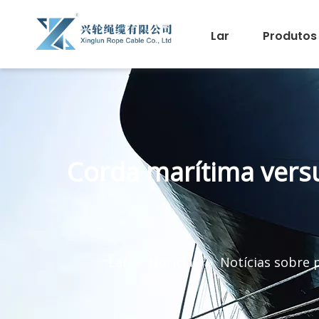
Lar
Produtos
Corda marítima vers
Lar
»
Notícias
»
Notícias sobre 