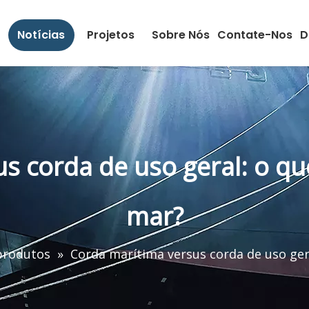
Notícias
Projetos
Sobre Nós
Contate-Nos
D
us corda de uso geral: o q
mar?
produtos
»
Corda marítima versus corda de uso ge