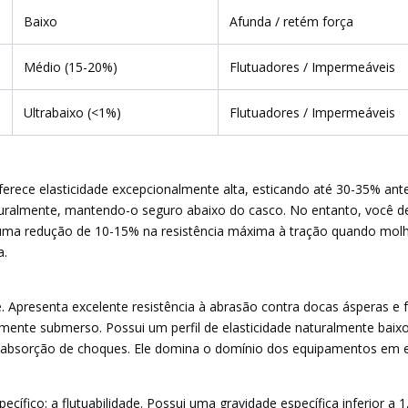
Baixo
Afunda / retém força
Médio (15-20%)
Flutuadores / Impermeáveis
Ultrabaixo (<1%)
Flutuadores / Impermeáveis
ece elasticidade excepcionalmente alta, esticando até 30-35% antes 
turalmente, mantendo-o seguro abaixo do casco. No entanto, você dev
a uma redução de 10-15% na resistência máxima à tração quando mol
a.
de. Apresenta excelente resistência à abrasão contra docas ásperas e 
mente submerso. Possui um perfil de elasticidade naturalmente baixo.
rte absorção de choques. Ele domina o domínio dos equipamentos em e
ífico: a flutuabilidade. Possui uma gravidade específica inferior a 