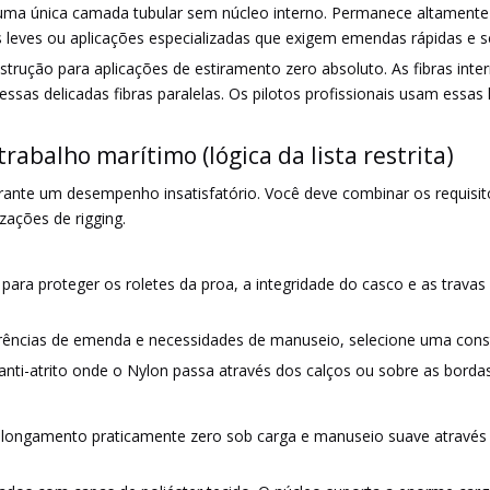
ma única camada tubular sem núcleo interno. Permanece altamente fl
 leves ou aplicações especializadas que exigem emendas rápidas e s
trução para aplicações de estiramento zero absoluto. As fibras inte
sas delicadas fibras paralelas. Os pilotos profissionais usam essas
abalho marítimo (lógica da lista restrita)
garante um desempenho insatisfatório. Você deve combinar os requisi
izações de rigging.
para proteger os roletes da proa, a integridade do casco e as travas
ências de emenda e necessidades de manuseio, selecione uma constr
ti-atrito onde o Nylon passa através dos calços ou sobre as borda
a, alongamento praticamente zero sob carga e manuseio suave através