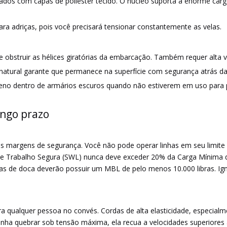
s com capas de poliéster tecido. O núcleo suporta a enorme carga
para adriças, pois você precisará tensionar constantemente as velas.
 obstruir as hélices giratórias da embarcação. Também requer alta v
e natural garante que permanece na superfície com segurança atrás d
leno dentro de armários escuros quando não estiverem em uso para p
ongo prazo
as margens de segurança. Você não pode operar linhas em seu limite
ga de Trabalho Segura (SWL) nunca deve exceder 20% da Carga Mínima
has de doca deverão possuir um MBL de pelo menos 10.000 libras. Igno
a qualquer pessoa no convés. Cordas de alta elasticidade, especia
linha quebrar sob tensão máxima, ela recua a velocidades superiores 