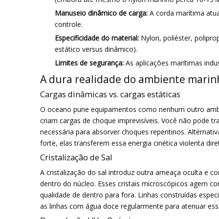
Manuseio dinâmico de carga:
A corda marítima atu
controle.
Especificidade do material:
Nylon, poliéster, polip
estático versus dinâmico).
Limites de segurança:
As aplicações marítimas indu
A dura realidade do ambiente marinh
Cargas dinâmicas vs. cargas estáticas
O oceano pune equipamentos como nenhum outro ambient
criam cargas de choque imprevisíveis. Você não pode tr
necessária para absorver choques repentinos. Alternat
forte, elas transferem essa energia cinética violenta di
Cristalização de Sal
A cristalização do sal introduz outra ameaça oculta e co
dentro do núcleo. Esses cristais microscópicos agem como
qualidade de dentro para fora. Linhas construídas espec
as linhas com água doce regularmente para atenuar esse