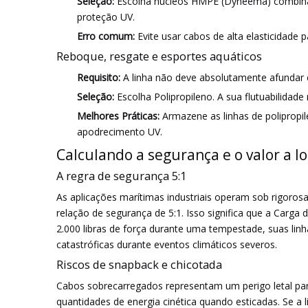
Seleção:
Escolha núcleos HMPE (Dyneema) combinado
proteção UV.
Erro comum:
Evite usar cabos de alta elasticidade 
Reboque, resgate e esportes aquáticos
Requisito:
A linha não deve absolutamente afundar e
Seleção:
Escolha Polipropileno. A sua flutuabilidad
Melhores Práticas:
Armazene as linhas de polipropi
apodrecimento UV.
Calculando a segurança e o valor a l
A regra de segurança 5:1
As aplicações marítimas industriais operam sob rigoros
relação de segurança de 5:1. Isso significa que a Car
2.000 libras de força durante uma tempestade, suas lin
catastróficas durante eventos climáticos severos.
Riscos de snapback e chicotada
Cabos sobrecarregados representam um perigo letal par
quantidades de energia cinética quando esticadas. Se a 