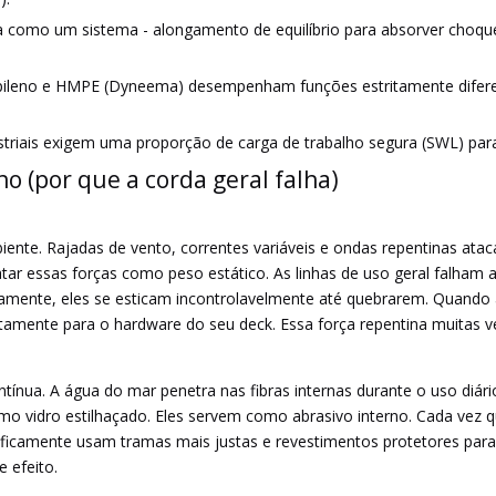
a como um sistema - alongamento de equilíbrio para absorver choque
ropileno e HMPE (Dyneema) desempenham funções estritamente difer
striais exigem uma proporção de carga de trabalho segura (SWL) par
o (por que a corda geral falha)
e. Rajadas de vento, correntes variáveis ​​e ondas repentinas at
atar essas forças como peso estático. As linhas de uso geral falha
ivamente, eles se esticam incontrolavelmente até quebrarem. Quando
retamente para o hardware do seu deck. Essa força repentina muitas ve
ntínua. A água do mar penetra nas fibras internas durante o uso diári
 vidro estilhaçado. Eles servem como abrasivo interno. Cada vez que 
ificamente usam tramas mais justas e revestimentos protetores para r
 efeito.