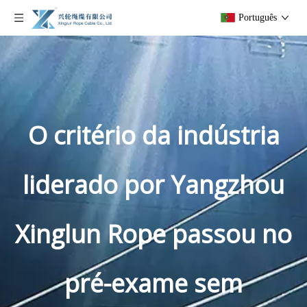
Português
O critério da indústria
liderado por Yangzhou
Xinglun Rope passou no
pré-exame sem