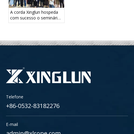
A corda Xinglun hospeda
com sucesso o seminário
de corda marinha e
industrial em Cingapura
Telefone
+86-0532-83182276
E-mail
admin@xlrope.com