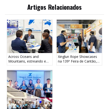
Artigos Relacionados
Across Oceans and
Xinglun Rope Showcases
Mountains, estreando em
na 139ª Feira de Cantão,
Tóquio! Corda Xinglun
portfólio diversificado de
aparece no Sea Japan
produtos atrai forte
2026
atenção