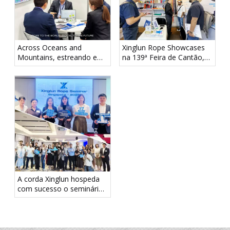
Across Oceans and
Xinglun Rope Showcases
Mountains, estreando em
na 139ª Feira de Cantão,
Tóquio! Corda Xinglun
portfólio diversificado de
aparece no Sea Japan
produtos atrai forte
2026
atenção
A corda Xinglun hospeda
com sucesso o seminário
de corda marinha e
industrial em Cingapura