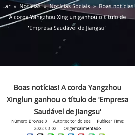
Lar
»
Notícias
»
Notícias Sociais
»
Boas notícias!
A corda Yangzhou Xinglun ganhou o título de
'Empresa Saudável de Jiangsu'
Boas notícias! A corda Yangzhou
Xinglun ganhou o título de 'Empresa
Saudável de Jiangsu'
Número Browse:
0
Autor:editor do site Publicar Time:
2022-03-02 Origem:
alimentado