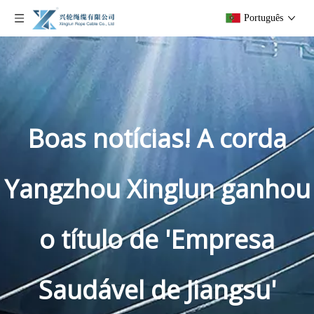
Português
Boas notícias! A corda
Yangzhou Xinglun ganhou
o título de 'Empresa
Saudável de Jiangsu'